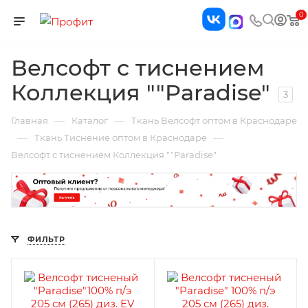
0
Велсофт c тиснением
Коллекция ""Paradise"
3
—
—
Главная
Каталог
Ткань Велсофт оптом в Краснодаре
—
—
Ткань Тиснение оптом в Краснодаре
Велсофт c тиснением Коллекция ""Paradise"
ФИЛЬТР